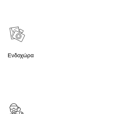
χρόνων, η Μήλος έχει πολλά να
διδάξει σε κάθε επισκέπτη.
Ενδοχώρα
Το ηφαιστειακό τοπίο, οι
παραδοσιακοί οικισμοί και η μοναδική
φύση, σας περιμένουν όλα να τα
ανακαλύψετε.