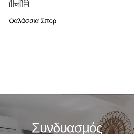
Θαλάσσια Σπορ
Εξερευνήστε το νησί στην επιφάνεια
κάνοντας καγιάκ ή γνωρίστε τη μαγεία
του βυθού της Μήλου κάνοντας
καταδύσεις.
Συνδυασμός