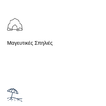
τους.
Μαγευτικές Σπηλιές
Κάθε μία μοναδική, γεμάτες ξεχωριστή
ιστορία και μύθους, οι σπηλιές που
λέγεται πως ήταν ορμητήριο για τους
πειρατές θα σας εντυπωσιάσουν.