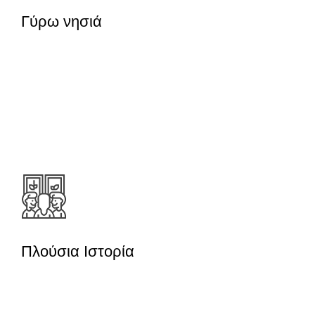
Γύρω νησιά
Ανακαλύψτε την Πολύαιγο, το
μεγαλύτερο ακατοίκητο νησί του
Αιγαίου, αλλά και την πανέμορφη
Κίμωλο με την ειδυλλιακή χώρα και τις
υπέροχες παραλίες.
Πλούσια Ιστορία
Από το Αρχαιολογικό Μουσείο έως τις
Κατακόμβες των παλαιοχριστιανικών